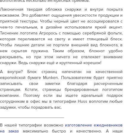
воплотились несколько интересных приемов.
Лаконичная твердая обложка снаружи и внутри покрыта
кожзамом. Это добавляет ощущения увесистости продукции и
приятной текстуры. Чтобы черный цвет не ассоциировался с
чем-то печальным, в дизайне использовали яркий акцент.
Тиснение логотипа Агрорось с помощью серебряной фольги,
которая переливается на свету и имеет глянцевый блеск.
Чтобы лишние детали не портили внешний вид блокнота, в
нем скрытая пружина. Таким образом, блокнот удобно
раскрывать, но при этом ничего не отвлекает внимание
снаружи. Ведь снаружи ещё и кругленный корешок!
А внутри? Блок страниц напечатан на качественной
европейской бумаге Munken. Пользователям будет приятно
записывать свои заметки благодаря расчерченным
страницам. Кстати, страницы брендированные логотипом
компании. Поэтому если вы ищете идеальный подарок
сотрудникам в офис мы в типографии Huss воплотим любые
задумки, чтобы порадовать вас.
___________________________
В нашей типографии возможно
изготовление ежедневников
на заказ
максимально быстро и качественно. А наши