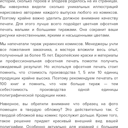
историй, сколько героев и злодеев родилось на их страницах.
Вы наверняка видели сколько уникальных иллюстраций
нарисовано авторами каждого выпуска любого из комиксов.
Поэтому крайне важно уделить должное внимание качеству
печати. Для этого лучше всего подойдет цветная офсетная
печать малыми и большими тиражами. Она сохранит ваши
рисунки качественными, яркими и насыщенными цветами.
Мы напечатали тираж украинских комиксов. Менеджеры учли
все пожелания заказчика, а мастера вложили весь опыт,
полученный за более 15 лет. Европейские краски и материалы
и профессиональная офсетная печать помогли получить
ожидаемый результат. Но используя офсетная печать стоит
помнить, что стоимость производства 1, 5 или 10 единиц
продукции крайне высока. Поэтому рекомендуем печатать от
100 книг и помнить, что чем больше тираж — тем
себестоимость производства одной единицы
полиграфической продукции ниже.
Наверное, вы обратили внимание что образец на фото
помещен в твердую обложку? Это действительно так. С
твердой обложкой ваш комикс прослужит дольше. Кроме того,
такое решение придает красивый внешний вид вашей
полиграфии. Особенно актуально для изданий с большим