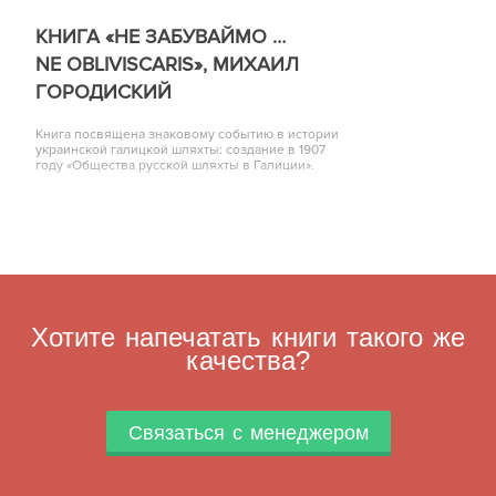
КНИГА «НЕ ЗАБУВАЙМО …
NE OBLIVISCARIS», МИХАИЛ
ГОРОДИСКИЙ
Книга посвящена знаковому событию в истории
украинской галицкой шляхты: создание в 1907
году «Общества русской шляхты в Галиции».
Хотите напечатать книги такого же
качества?
Связаться с менеджером