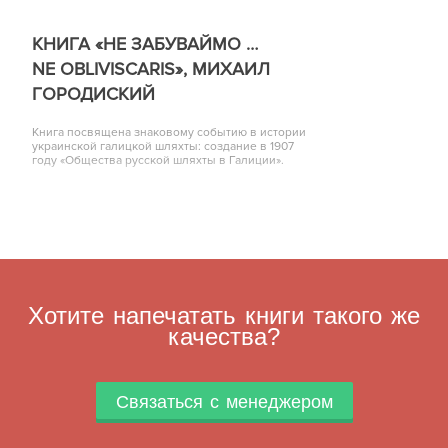
КНИГА «НЕ ЗАБУВАЙМО …
NE OBLIVISCARIS», МИХАИЛ
ГОРОДИСКИЙ
Книга посвящена знаковому событию в истории
украинской галицкой шляхты: создание в 1907
году «Общества русской шляхты в Галиции».
Хотите напечатать книги такого же
качества?
Связаться с менеджером