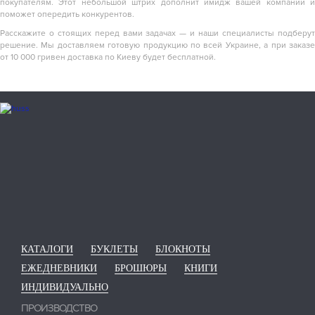
покупателям. Этот небольшой штрих дополнит имидж вашей компании и
поможет опередить конкурентов.
Расскажите о стоящих перед вами задачах — и наши специалисты подберут
решение. Мы доставляем готовую продукцию по всей Украине, а при заказе
от 10 000 гривен доставка по Киеву будет бесплатной.
КАТАЛОГИ
БУКЛЕТЫ
БЛОКНОТЫ
ЕЖЕДНЕВНИКИ
БРОШЮРЫ
КНИГИ
ИНДИВИДУАЛЬНО
ПРОИЗВОДСТВО