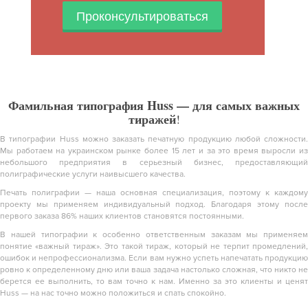
Проконсультироваться
Фамильная типография Huss — для самых важных
тиражей
!
В типографии Huss можно заказать печатную продукцию любой сложности.
Мы работаем на украинском рынке более 15 лет и за это время выросли из
небольшого предприятия в серьезный бизнес, предоставляющий
полиграфические услуги наивысшего качества.
Печать полиграфии — наша основная специализация, поэтому к каждому
проекту мы применяем индивидуальный подход. Благодаря этому после
первого заказа 86% наших клиентов становятся постоянными.
В нашей типографии к особенно ответственным заказам мы применяем
понятие «важный тираж». Это такой тираж, который не терпит промедлений,
ошибок и непрофессионализма. Если вам нужно успеть напечатать продукцию
ровно к определенному дню или ваша задача настолько сложная, что никто не
берется ее выполнить, то вам точно к нам. Именно за это клиенты и ценят
Huss — на нас точно можно положиться и спать спокойно.