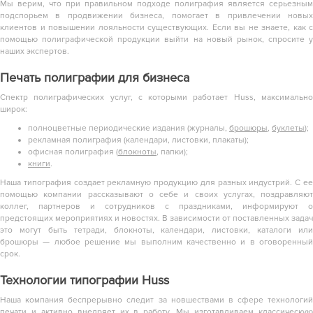
Мы верим, что при правильном подходе полиграфия является серьезным
подспорьем в продвижении бизнеса, помогает в привлечении новых
клиентов и повышении лояльности существующих. Если вы не знаете, как с
помощью полиграфической продукции выйти на новый рынок, спросите у
наших экспертов.
Печать полиграфии для бизнеса
Спектр полиграфических услуг, с которыми работает Huss, максимально
широк:
полноцветные периодические издания (журналы,
брошюры
,
буклеты
);
рекламная полиграфия (календари, листовки, плакаты);
офисная полиграфия (
блокноты
, папки);
книги
.
Наша типография создает рекламную продукцию для разных индустрий. С ее
помощью компании рассказывают о себе и своих услугах, поздравляют
коллег, партнеров и сотрудников с праздниками, информируют о
предстоящих мероприятиях и новостях. В зависимости от поставленных задач
это могут быть тетради, блокноты, календари, листовки,
каталоги
или
брошюры — любое решение мы выполним качественно и в оговоренный
срок.
Технологии типографии Huss
Наша компания беспрерывно следит за новшествами в сфере технологий
печати и активно внедряет их в работу. Мы изготавливаем классическую