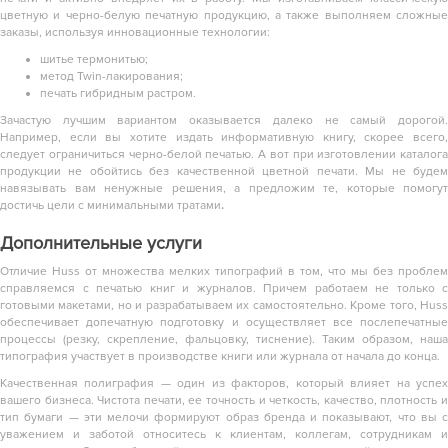
цветную и черно-белую печатную продукцию, а также выполняем сложные
заказы, используя инновационные технологии:
шитье термонитью;
метод Twin-лакирования;
печать гибридным растром.
Зачастую лучшим вариантом оказывается далеко не самый дорогой.
Например, если вы хотите издать информативную книгу, скорее всего,
следует ограничиться черно-белой печатью. А вот при изготовлении каталога
продукции не обойтись без качественной цветной печати. Мы не будем
навязывать вам ненужные решения, а предложим те, которые помогут
достичь цели с минимальными тратами
.
Дополнительные услуги
Отличие Huss от множества мелких типографий в том, что мы без проблем
справляемся с печатью книг и журналов. Причем работаем не только с
готовыми макетами, но и разрабатываем их самостоятельно. Кроме того, Huss
обеспечивает допечатную подготовку и осуществляет все послепечатные
процессы (резку, скрепление, фальцовку, тиснение). Таким образом, наша
типография участвует в производстве книги или журнала от начала до конца.
Качественная полиграфия — один из факторов, который влияет на успех
вашего бизнеса. Чистота печати, ее точность и четкость, качество, плотность и
тип бумаги — эти мелочи формируют образ бренда и показывают, что вы с
уважением и заботой относитесь к клиентам, коллегам, сотрудникам и