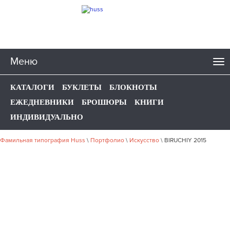
Меню
КАТАЛОГИ
БУКЛЕТЫ
БЛОКНОТЫ
ЕЖЕДНЕВНИКИ
БРОШЮРЫ
КНИГИ
ИНДИВИДУАЛЬНО
Фамильная типография Huss
\
Портфолио
\
Искусство
\
BIRUCHIY 2015
НАШЕ ПОРТФОЛИО