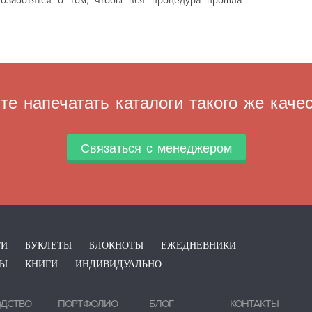
озаботятся о том, чтобы вся процедура прошла
те напечатать каталоги такого же каче
Связаться с менеджером
ГИ
БУКЛЕТЫ
БЛОКНОТЫ
ЕЖЕДНЕВНИКИ
РЫ
КНИГИ
ИНДИВИДУАЛЬНО
ОДСТВО
ПОРТФОЛИО
БЛОГ
КОНТАКТЫ