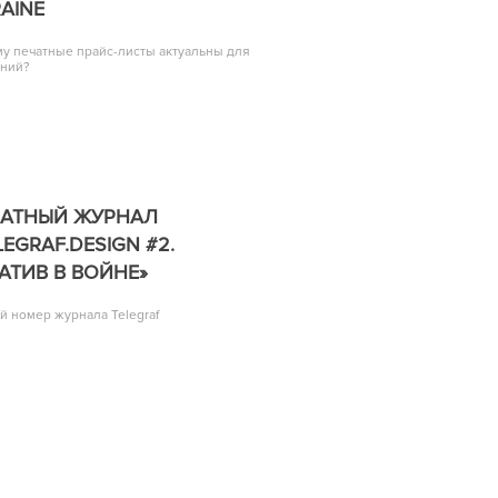
AINE
у печатные прайс-листы актуальны для
аний?
ЧАТНЫЙ ЖУРНАЛ
LEGRAF.DESIGN #2.
АТИВ В ВОЙНЕ»
й номер журнала Telegraf