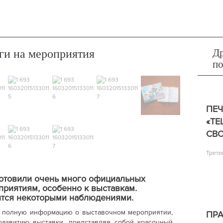
Др
ги на мероприятия
п
ПЕ
«TE
СВ
Трети
готовили очень много официальных
приятиям, особенно к выставкам.
ится некоторыми наблюдениями.
ь полную информацию о выставочном мероприятии,
ПРА
развитию выставки, представляя собой красочный