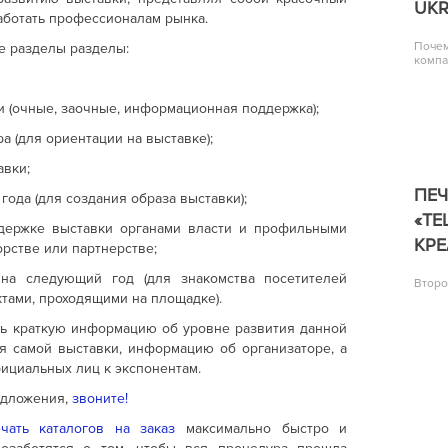
UKR
работать профессионалам рынка.
Почем
е разделы разделы:
комп
и (очные, заочные, информационная поддержка);
а (для ориентации на выставке);
авки;
ПЕ
года (для создания образа выставки);
«TE
держке выставки органами власти и профильными
КРЕ
рстве или партнерстве;
на следующий год (для знакомства посетителей
Второ
тами, проходящими на площадке).
ть краткую информацию об уровне развития данной
ия самой выставки, информацию об организаторе, а
ициальных лиц к экспонентам.
едложения,
звоните!
чать каталогов на заказ
максимально быстро и