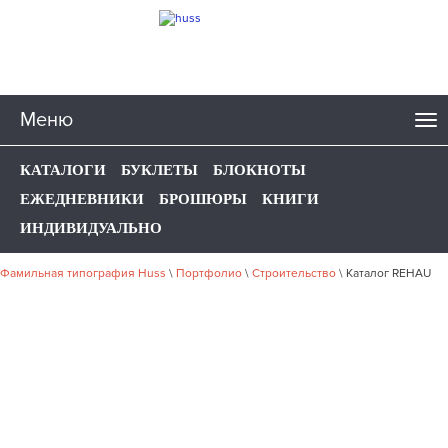
Меню
КАТАЛОГИ
БУКЛЕТЫ
БЛОКНОТЫ
ЕЖЕДНЕВНИКИ
БРОШЮРЫ
КНИГИ
ИНДИВИДУАЛЬНО
Фамильная типография Huss
\
Портфолио
\
Строительство
\
Каталог REHAU
НАШЕ ПОРТФОЛИО