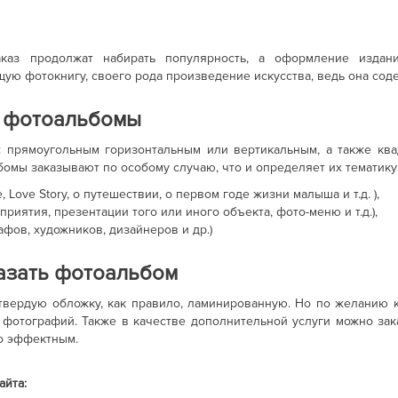
каз продолжат набирать популярность, а оформление издан
щую фотокнигу, своего рода произведение искусства, ведь она со
ь фотоальбомы
 прямоугольным горизонтальным или вертикальным, а также кв
ьбомы заказывают по особому случаю, что и определяет их тематику
Love Story, о путешествии, о первом годе жизни малыша и т.д. ),
иятия, презентации того или иного объекта, фото-меню и т.д.),
фов, художников, дизайнеров и др.)
азать фотоальбом
 твердую обложку, как правило, ламинированную. Но по желанию 
фотографий. Также в качестве дополнительной услуги можно зак
но эффектным.
айта: